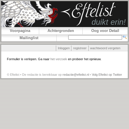
Voorpagina
Achtergronden
Oog voor Detail
Mailinglist
Inloggen
registreer
wachtwoord vergeten
Formulier is verlopen. Ga naar
het verzoek
en probeer het opnieuw.
© Eftelist • De redactie is bereikbaar op
redactie@eftelist.nl
•
Volg Eftelist op Twitter