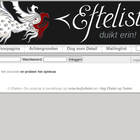
Voorpagina
Achtergronden
Oog voor Detail
Mailinglist
Wachtwoord:
regi
r
het verzoek
en probeer het opnieuw.
© Eftelist • De redactie is bereikbaar op
redactie@eftelist.nl
•
Volg Eftelist op Twitter