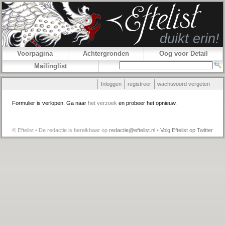
Voorpagina
Achtergronden
Oog voor Detail
Mailinglist
Inloggen
registreer
wachtwoord vergeten
Formulier is verlopen. Ga naar
het verzoek
en probeer het opnieuw.
© Eftelist • De redactie is bereikbaar op
redactie@eftelist.nl
•
Volg Eftelist op Twitter