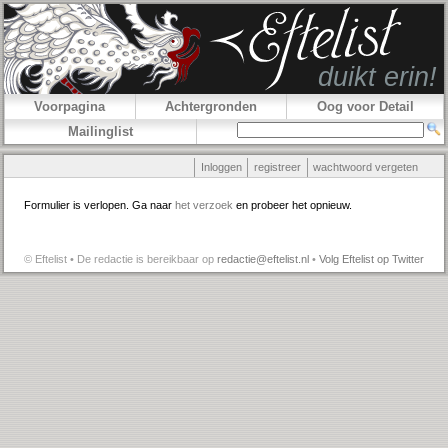
Voorpagina
Achtergronden
Oog voor Detail
Mailinglist
Inloggen
registreer
wachtwoord vergeten
Formulier is verlopen. Ga naar
het verzoek
en probeer het opnieuw.
© Eftelist • De redactie is bereikbaar op
redactie@eftelist.nl
•
Volg Eftelist op Twitter