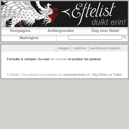
Voorpagina
Achtergronden
Oog voor Detail
Mailinglist
Inloggen
registreer
wachtwoord vergeten
Formulier is verlopen. Ga naar
het verzoek
en probeer het opnieuw.
© Eftelist • De redactie is bereikbaar op
redactie@eftelist.nl
•
Volg Eftelist op Twitter