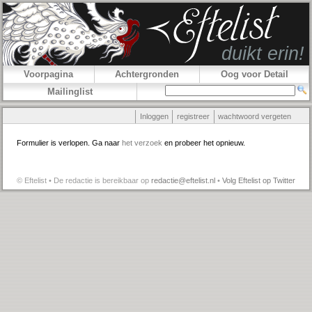
Voorpagina
Achtergronden
Oog voor Detail
Mailinglist
Inloggen
registreer
wachtwoord vergeten
Formulier is verlopen. Ga naar
het verzoek
en probeer het opnieuw.
© Eftelist • De redactie is bereikbaar op
redactie@eftelist.nl
•
Volg Eftelist op Twitter