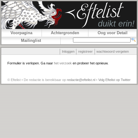
Voorpagina
Achtergronden
Oog voor Detail
Mailinglist
Inloggen
registreer
wachtwoord vergeten
Formulier is verlopen. Ga naar
het verzoek
en probeer het opnieuw.
© Eftelist • De redactie is bereikbaar op
redactie@eftelist.nl
•
Volg Eftelist op Twitter