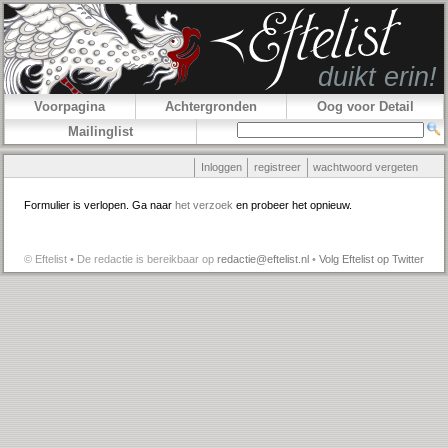
Voorpagina
Achtergronden
Oog voor Detail
Mailinglist
Inloggen
registreer
wachtwoord vergeten
Formulier is verlopen. Ga naar
het verzoek
en probeer het opnieuw.
© Eftelist • De redactie is bereikbaar op
redactie@eftelist.nl
•
Volg Eftelist op Twitter