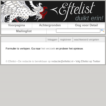
Voorpagina
Achtergronden
Oog voor Detail
Mailinglist
Inloggen
registreer
wachtwoord vergeten
Formulier is verlopen. Ga naar
het verzoek
en probeer het opnieuw.
© Eftelist • De redactie is bereikbaar op
redactie@eftelist.nl
•
Volg Eftelist op Twitter