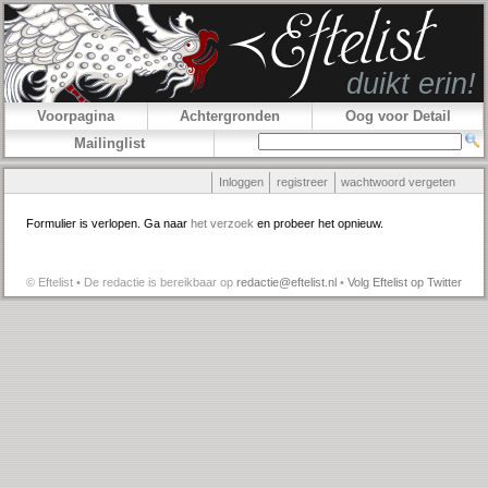
Voorpagina
Achtergronden
Oog voor Detail
Mailinglist
Inloggen
registreer
wachtwoord vergeten
Formulier is verlopen. Ga naar
het verzoek
en probeer het opnieuw.
© Eftelist • De redactie is bereikbaar op
redactie@eftelist.nl
•
Volg Eftelist op Twitter