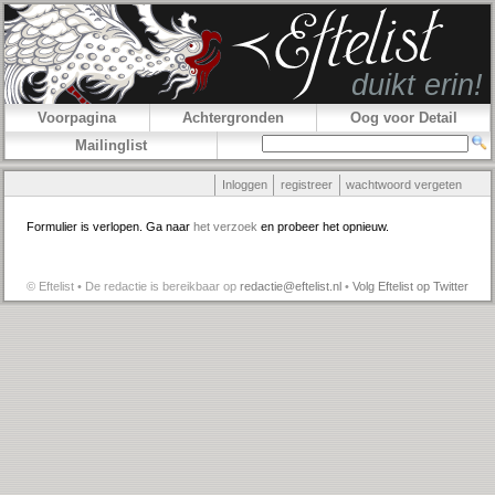
Voorpagina
Achtergronden
Oog voor Detail
Mailinglist
Inloggen
registreer
wachtwoord vergeten
Formulier is verlopen. Ga naar
het verzoek
en probeer het opnieuw.
© Eftelist • De redactie is bereikbaar op
redactie@eftelist.nl
•
Volg Eftelist op Twitter