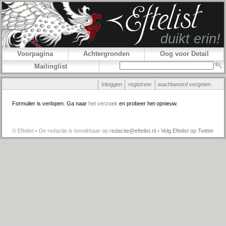
Voorpagina
Achtergronden
Oog voor Detail
Mailinglist
Inloggen
registreer
wachtwoord vergeten
Formulier is verlopen. Ga naar
het verzoek
en probeer het opnieuw.
© Eftelist • De redactie is bereikbaar op
redactie@eftelist.nl
•
Volg Eftelist op Twitter