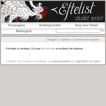
Voorpagina
Achtergronden
Oog voor Detail
Mailinglist
Inloggen
registreer
wachtwoord vergeten
Formulier is verlopen. Ga naar
het verzoek
en probeer het opnieuw.
© Eftelist • De redactie is bereikbaar op
redactie@eftelist.nl
•
Volg Eftelist op Twitter