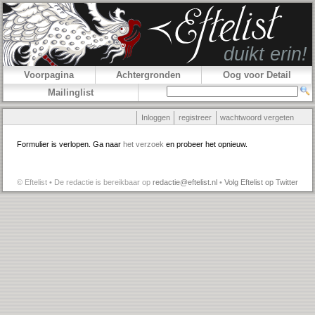
Voorpagina
Achtergronden
Oog voor Detail
Mailinglist
Inloggen
registreer
wachtwoord vergeten
Formulier is verlopen. Ga naar
het verzoek
en probeer het opnieuw.
© Eftelist • De redactie is bereikbaar op
redactie@eftelist.nl
•
Volg Eftelist op Twitter