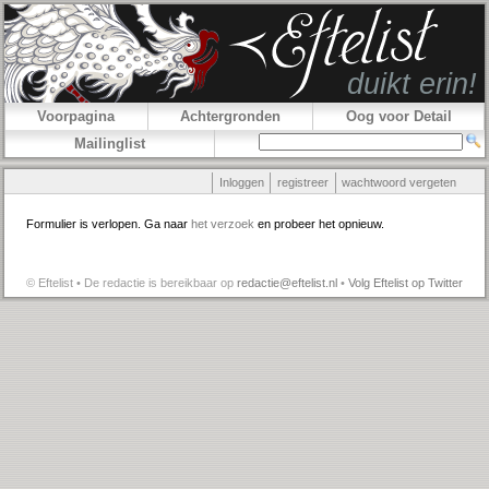
Voorpagina
Achtergronden
Oog voor Detail
Mailinglist
Inloggen
registreer
wachtwoord vergeten
Formulier is verlopen. Ga naar
het verzoek
en probeer het opnieuw.
© Eftelist • De redactie is bereikbaar op
redactie@eftelist.nl
•
Volg Eftelist op Twitter