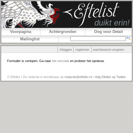
Voorpagina
Achtergronden
Oog voor Detail
Mailinglist
Inloggen
registreer
wachtwoord vergeten
Formulier is verlopen. Ga naar
het verzoek
en probeer het opnieuw.
© Eftelist • De redactie is bereikbaar op
redactie@eftelist.nl
•
Volg Eftelist op Twitter