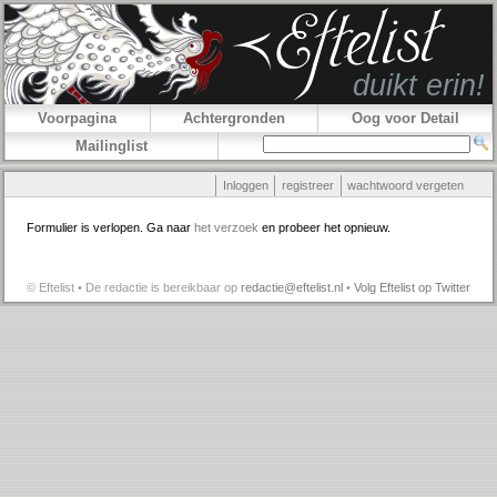
Voorpagina
Achtergronden
Oog voor Detail
Mailinglist
Inloggen
registreer
wachtwoord vergeten
Formulier is verlopen. Ga naar
het verzoek
en probeer het opnieuw.
© Eftelist • De redactie is bereikbaar op
redactie@eftelist.nl
•
Volg Eftelist op Twitter