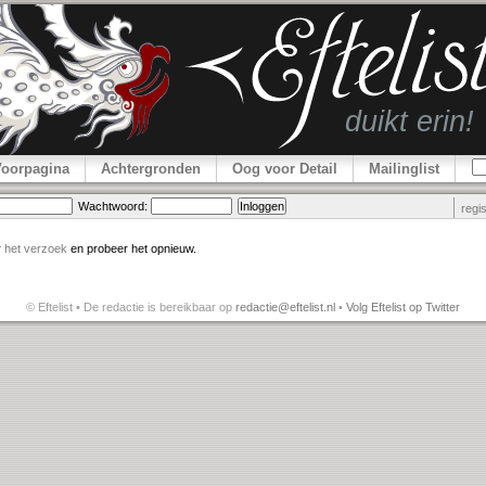
Voorpagina
Achtergronden
Oog voor Detail
Mailinglist
Wachtwoord:
regi
r
het verzoek
en probeer het opnieuw.
© Eftelist • De redactie is bereikbaar op
redactie@eftelist.nl
•
Volg Eftelist op Twitter