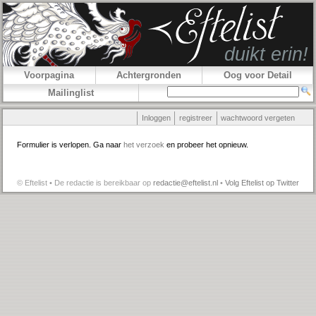
Voorpagina
Achtergronden
Oog voor Detail
Mailinglist
Inloggen
registreer
wachtwoord vergeten
Formulier is verlopen. Ga naar
het verzoek
en probeer het opnieuw.
© Eftelist • De redactie is bereikbaar op
redactie@eftelist.nl
•
Volg Eftelist op Twitter