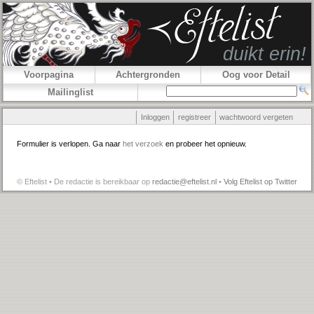
Voorpagina
Achtergronden
Oog voor Detail
Mailinglist
Inloggen
registreer
wachtwoord vergeten
Formulier is verlopen. Ga naar
het verzoek
en probeer het opnieuw.
© Eftelist • De redactie is bereikbaar op
redactie@eftelist.nl
•
Volg Eftelist op Twitter