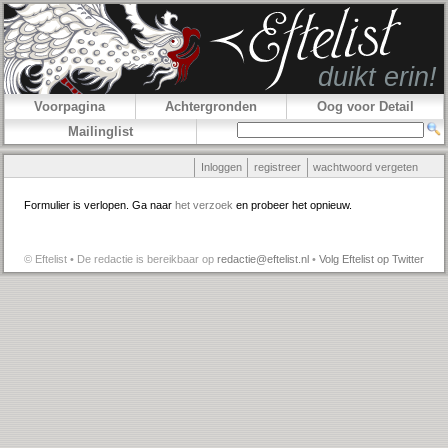
Voorpagina
Achtergronden
Oog voor Detail
Mailinglist
Inloggen
registreer
wachtwoord vergeten
Formulier is verlopen. Ga naar
het verzoek
en probeer het opnieuw.
© Eftelist • De redactie is bereikbaar op
redactie@eftelist.nl
•
Volg Eftelist op Twitter