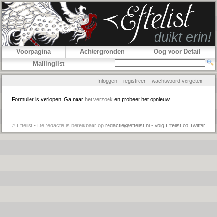
Voorpagina
Achtergronden
Oog voor Detail
Mailinglist
Inloggen
registreer
wachtwoord vergeten
Formulier is verlopen. Ga naar
het verzoek
en probeer het opnieuw.
© Eftelist • De redactie is bereikbaar op
redactie@eftelist.nl
•
Volg Eftelist op Twitter