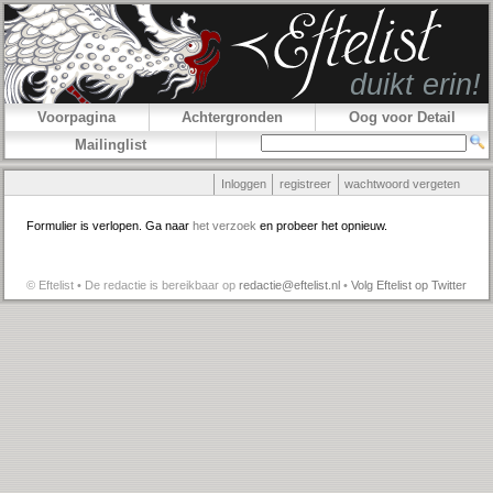
Voorpagina
Achtergronden
Oog voor Detail
Mailinglist
Inloggen
registreer
wachtwoord vergeten
Formulier is verlopen. Ga naar
het verzoek
en probeer het opnieuw.
© Eftelist • De redactie is bereikbaar op
redactie@eftelist.nl
•
Volg Eftelist op Twitter