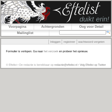
Voorpagina
Achtergronden
Oog voor Detail
Mailinglist
Inloggen
registreer
wachtwoord vergeten
Formulier is verlopen. Ga naar
het verzoek
en probeer het opnieuw.
© Eftelist • De redactie is bereikbaar op
redactie@eftelist.nl
•
Volg Eftelist op Twitter