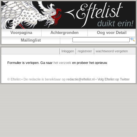
Voorpagina
Achtergronden
Oog voor Detail
Mailinglist
Inloggen
registreer
wachtwoord vergeten
Formulier is verlopen. Ga naar
het verzoek
en probeer het opnieuw.
© Eftelist • De redactie is bereikbaar op
redactie@eftelist.nl
•
Volg Eftelist op Twitter