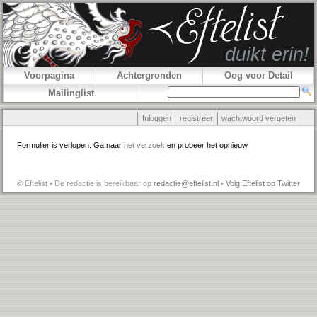
Voorpagina
Achtergronden
Oog voor Detail
Mailinglist
Inloggen
registreer
wachtwoord vergeten
Formulier is verlopen. Ga naar
het verzoek
en probeer het opnieuw.
© Eftelist • De redactie is bereikbaar op
redactie@eftelist.nl
•
Volg Eftelist op Twitter