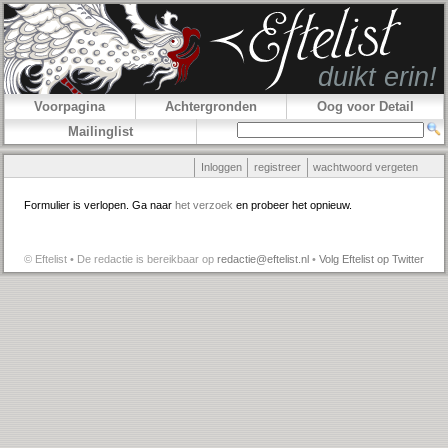
Voorpagina
Achtergronden
Oog voor Detail
Mailinglist
Inloggen
registreer
wachtwoord vergeten
Formulier is verlopen. Ga naar
het verzoek
en probeer het opnieuw.
© Eftelist • De redactie is bereikbaar op
redactie@eftelist.nl
•
Volg Eftelist op Twitter