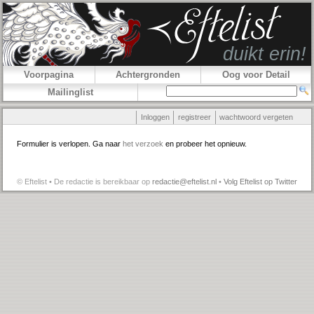
Voorpagina
Achtergronden
Oog voor Detail
Mailinglist
Inloggen
registreer
wachtwoord vergeten
Formulier is verlopen. Ga naar
het verzoek
en probeer het opnieuw.
© Eftelist • De redactie is bereikbaar op
redactie@eftelist.nl
•
Volg Eftelist op Twitter