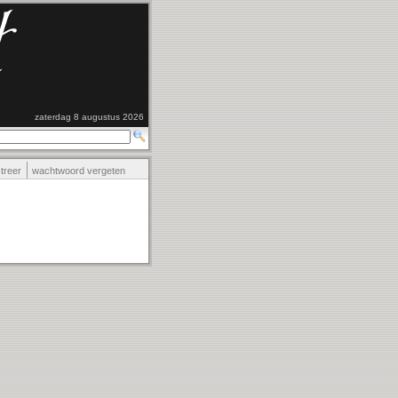
zaterdag 8 augustus 2026
streer
wachtwoord vergeten