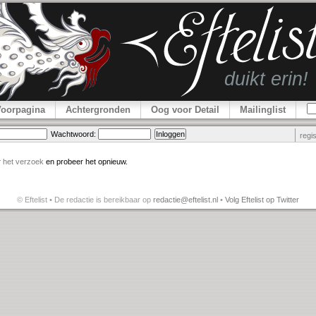
Voorpagina
Achtergronden
Oog voor Detail
Mailinglist
Wachtwoord:
regi
r
het verzoek
en probeer het opnieuw.
© Eftelist • De redactie is bereikbaar op
redactie@eftelist.nl
•
Volg Eftelist op Twitter