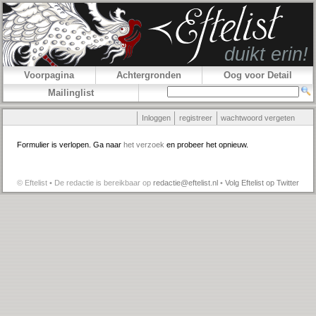
Voorpagina
Achtergronden
Oog voor Detail
Mailinglist
Inloggen
registreer
wachtwoord vergeten
Formulier is verlopen. Ga naar
het verzoek
en probeer het opnieuw.
© Eftelist • De redactie is bereikbaar op
redactie@eftelist.nl
•
Volg Eftelist op Twitter