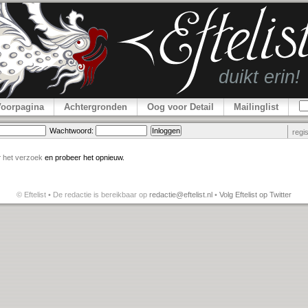
Voorpagina
Achtergronden
Oog voor Detail
Mailinglist
Wachtwoord:
regi
r
het verzoek
en probeer het opnieuw.
© Eftelist • De redactie is bereikbaar op
redactie@eftelist.nl
•
Volg Eftelist op Twitter