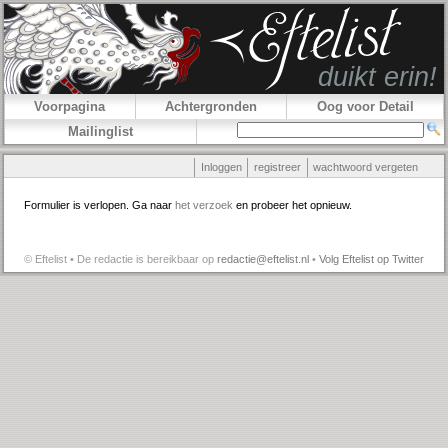
Voorpagina
Achtergronden
Oog voor Detail
Mailinglist
Inloggen
registreer
wachtwoord vergeten
Formulier is verlopen. Ga naar
het verzoek
en probeer het opnieuw.
© Eftelist • De redactie is bereikbaar op
redactie@eftelist.nl
•
Volg Eftelist op Twitter