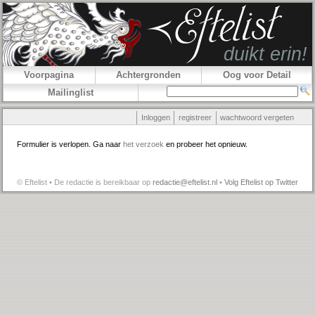
Voorpagina
Achtergronden
Oog voor Detail
Mailinglist
Inloggen
registreer
wachtwoord vergeten
Formulier is verlopen. Ga naar
het verzoek
en probeer het opnieuw.
© Eftelist • De redactie is bereikbaar op
redactie@eftelist.nl
•
Volg Eftelist op Twitter