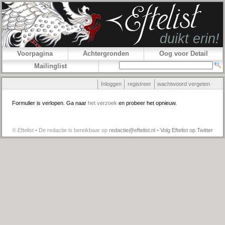
Voorpagina
Achtergronden
Oog voor Detail
Mailinglist
Inloggen
registreer
wachtwoord vergeten
Formulier is verlopen. Ga naar
het verzoek
en probeer het opnieuw.
© Eftelist • De redactie is bereikbaar op
redactie@eftelist.nl
•
Volg Eftelist op Twitter