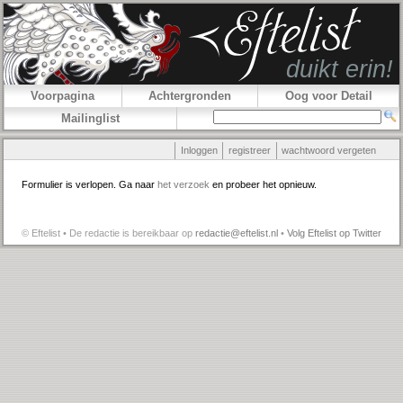
Voorpagina
Achtergronden
Oog voor Detail
Mailinglist
Inloggen
registreer
wachtwoord vergeten
Formulier is verlopen. Ga naar
het verzoek
en probeer het opnieuw.
© Eftelist • De redactie is bereikbaar op
redactie@eftelist.nl
•
Volg Eftelist op Twitter