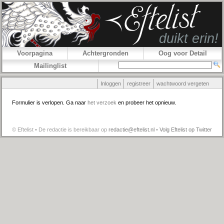
Voorpagina
Achtergronden
Oog voor Detail
Mailinglist
Inloggen
registreer
wachtwoord vergeten
Formulier is verlopen. Ga naar
het verzoek
en probeer het opnieuw.
© Eftelist • De redactie is bereikbaar op
redactie@eftelist.nl
•
Volg Eftelist op Twitter