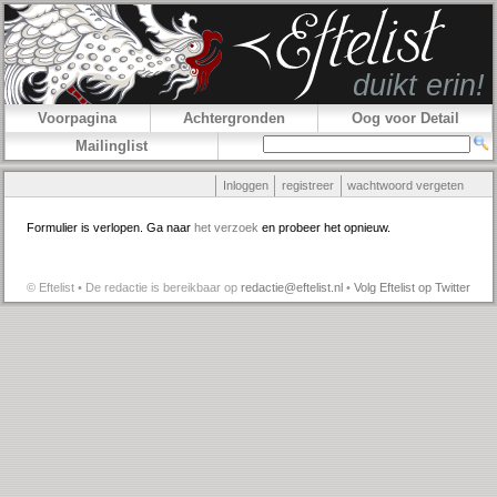
Voorpagina
Achtergronden
Oog voor Detail
Mailinglist
Inloggen
registreer
wachtwoord vergeten
Formulier is verlopen. Ga naar
het verzoek
en probeer het opnieuw.
© Eftelist • De redactie is bereikbaar op
redactie@eftelist.nl
•
Volg Eftelist op Twitter