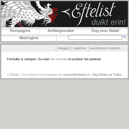
Voorpagina
Achtergronden
Oog voor Detail
Mailinglist
Inloggen
registreer
wachtwoord vergeten
Formulier is verlopen. Ga naar
het verzoek
en probeer het opnieuw.
© Eftelist • De redactie is bereikbaar op
redactie@eftelist.nl
•
Volg Eftelist op Twitter