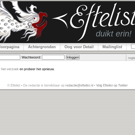
Voorpagina
Achtergronden
Oog voor Detail
Mailinglist
Wachtwoord:
regi
r
het verzoek
en probeer het opnieuw.
© Eftelist • De redactie is bereikbaar op
redactie@eftelist.nl
•
Volg Eftelist op Twitter