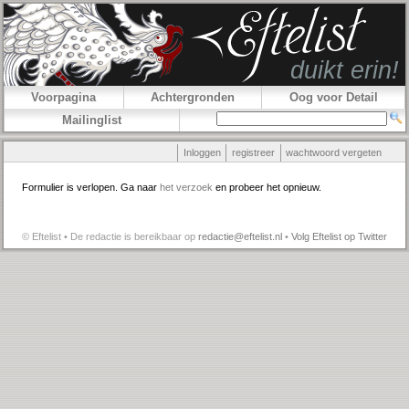
Voorpagina
Achtergronden
Oog voor Detail
Mailinglist
Inloggen
registreer
wachtwoord vergeten
Formulier is verlopen. Ga naar
het verzoek
en probeer het opnieuw.
© Eftelist • De redactie is bereikbaar op
redactie@eftelist.nl
•
Volg Eftelist op Twitter