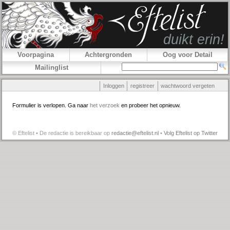
Voorpagina
Achtergronden
Oog voor Detail
Mailinglist
Inloggen
registreer
wachtwoord vergeten
Formulier is verlopen. Ga naar
het verzoek
en probeer het opnieuw.
© Eftelist • De redactie is bereikbaar op
redactie@eftelist.nl
•
Volg Eftelist op Twitter