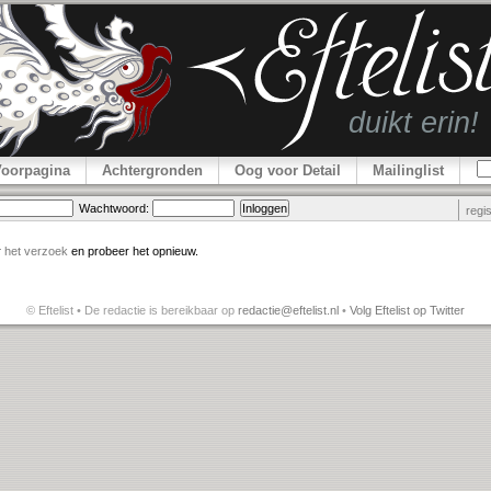
Voorpagina
Achtergronden
Oog voor Detail
Mailinglist
Wachtwoord:
regi
r
het verzoek
en probeer het opnieuw.
© Eftelist • De redactie is bereikbaar op
redactie@eftelist.nl
•
Volg Eftelist op Twitter