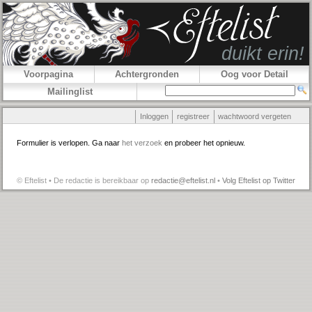
Voorpagina
Achtergronden
Oog voor Detail
Mailinglist
Inloggen
registreer
wachtwoord vergeten
Formulier is verlopen. Ga naar
het verzoek
en probeer het opnieuw.
© Eftelist • De redactie is bereikbaar op
redactie@eftelist.nl
•
Volg Eftelist op Twitter