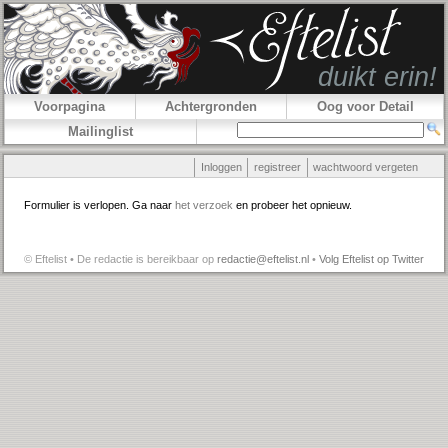
Voorpagina
Achtergronden
Oog voor Detail
Mailinglist
Inloggen
registreer
wachtwoord vergeten
Formulier is verlopen. Ga naar
het verzoek
en probeer het opnieuw.
© Eftelist • De redactie is bereikbaar op
redactie@eftelist.nl
•
Volg Eftelist op Twitter