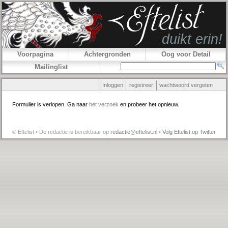
Voorpagina
Achtergronden
Oog voor Detail
Mailinglist
Inloggen
registreer
wachtwoord vergeten
Formulier is verlopen. Ga naar
het verzoek
en probeer het opnieuw.
© Eftelist • De redactie is bereikbaar op
redactie@eftelist.nl
•
Volg Eftelist op Twitter