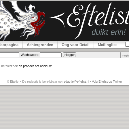
Voorpagina
Achtergronden
Oog voor Detail
Mailinglist
Wachtwoord:
regi
r
het verzoek
en probeer het opnieuw.
© Eftelist • De redactie is bereikbaar op
redactie@eftelist.nl
•
Volg Eftelist op Twitter