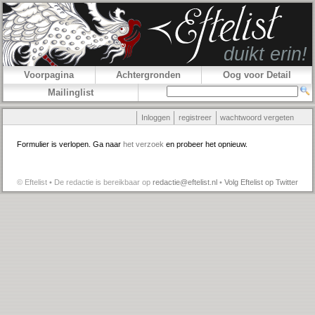
Voorpagina
Achtergronden
Oog voor Detail
Mailinglist
Inloggen
registreer
wachtwoord vergeten
Formulier is verlopen. Ga naar
het verzoek
en probeer het opnieuw.
© Eftelist • De redactie is bereikbaar op
redactie@eftelist.nl
•
Volg Eftelist op Twitter