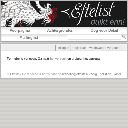
Voorpagina
Achtergronden
Oog voor Detail
Mailinglist
Inloggen
registreer
wachtwoord vergeten
Formulier is verlopen. Ga naar
het verzoek
en probeer het opnieuw.
© Eftelist • De redactie is bereikbaar op
redactie@eftelist.nl
•
Volg Eftelist op Twitter