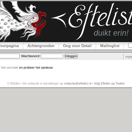
Voorpagina
Achtergronden
Oog voor Detail
Mailinglist
Wachtwoord:
regi
r
het verzoek
en probeer het opnieuw.
© Eftelist • De redactie is bereikbaar op
redactie@eftelist.nl
•
Volg Eftelist op Twitter