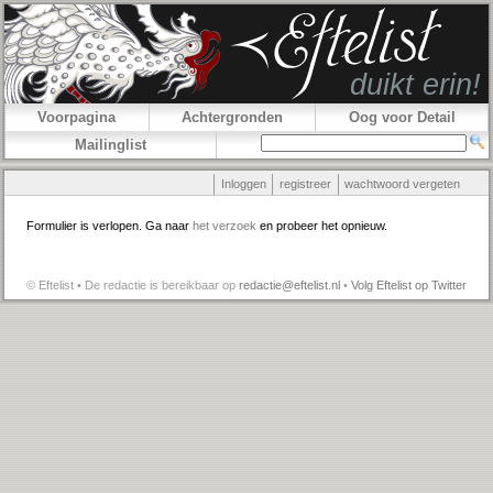
Voorpagina
Achtergronden
Oog voor Detail
Mailinglist
Inloggen
registreer
wachtwoord vergeten
Formulier is verlopen. Ga naar
het verzoek
en probeer het opnieuw.
© Eftelist • De redactie is bereikbaar op
redactie@eftelist.nl
•
Volg Eftelist op Twitter